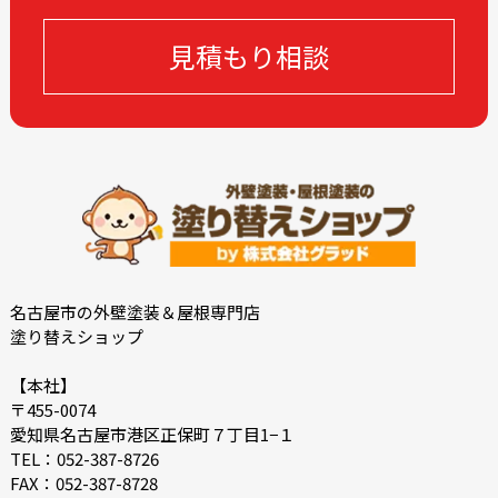
2023-08
2023-05
見積もり相談
2023-04
2023-03
2023-02
2023-01
2022-12
2022-10
2022-09
2022-08
2022-07
2022-06
2022-05
2022-04
2022-03
2022-02
2021-12
2021-11
名古屋市の外壁塗装＆屋根専門店
塗り替えショップ
2021-10
2021-09
2021-08
2021-07
【本社】
〒455-0074
2021-06
2021-05
愛知県名古屋市港区正保町７丁目1−１
2021-04
2021-03
TEL：052-387-8726
FAX：052-387-8728
2021-02
2021-01