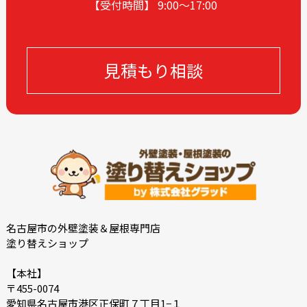
【受付時間】 9:00〜17
:00
2023-12
2023-11
2023-10
2023-09
2023-08
2023-05
見積もり相談
2023-04
2023-03
2023-02
2023-01
2022-12
2022-10
2022-09
2022-08
2022-07
2022-06
2022-05
2022-04
2022-03
2022-02
2021-12
2021-11
名古屋市の外壁塗装＆屋根専門店
塗り替えショップ
2021-10
2021-09
2021-08
2021-07
【本社】
〒455-0074
2021-06
2021-05
愛知県名古屋市港区正保町７丁目1−１