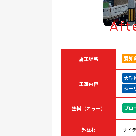
Aft
愛知
施工場所
大型
工事内容
シー
ブロ
塗料（カラー）
外壁材
サイ