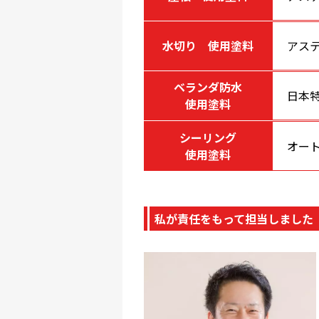
水切り 使用塗料
アステ
ベランダ防水
日本
使用塗料
シーリング
オー
使用塗料
私が責任をもって担当しました