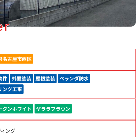
er
県名古屋市西区
物件
外壁塗装
屋根塗装
ベランダ防水
リング工事
ークンホワイト
ヤララブラウン
ディング