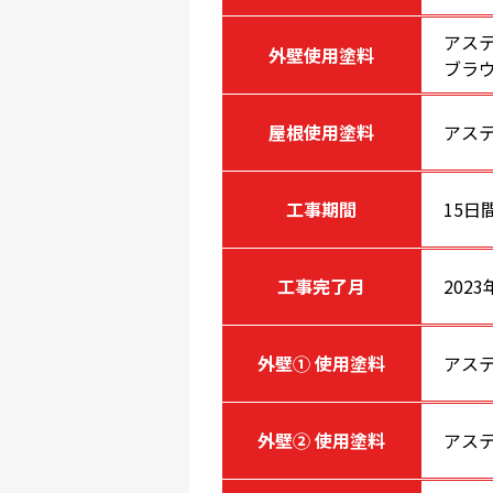
アステ
外壁使用塗料
ブラ
屋根使用塗料
アステ
工事期間
15日
工事完了月
2023
外壁① 使用塗料
アステ
外壁② 使用塗料
アステ