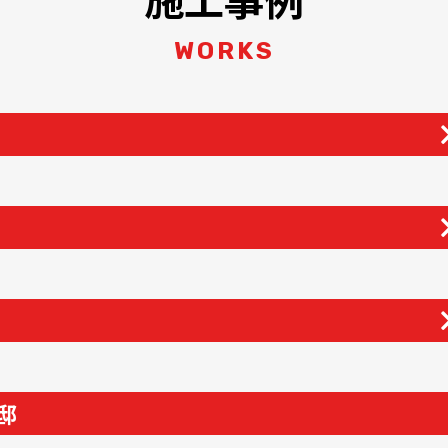
WORKS
邸