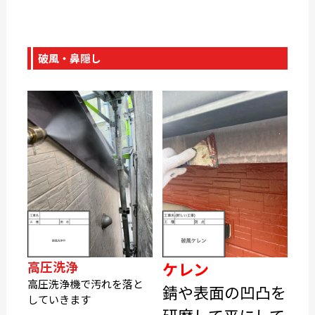
破風・鼻隠し
高圧洗浄
ケレン
高圧洗浄機で汚れを落と
錆や表面の凹凸を
していきます
研磨して平にして