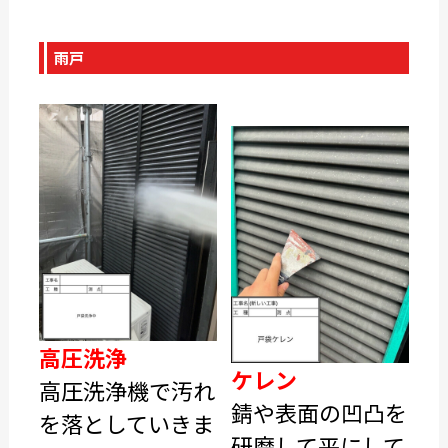
雨戸
高圧洗浄
ケレン
高圧洗浄機で汚れ
錆や表面の凹凸を
を落としていきま
研磨して平にして