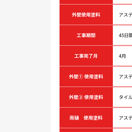
外壁使用塗料
アステ
工事期間
45日
工事完了月
4月
外壁① 使用塗料
アステ
外壁② 使用塗料
タイ
雨樋 使用塗料
アステ