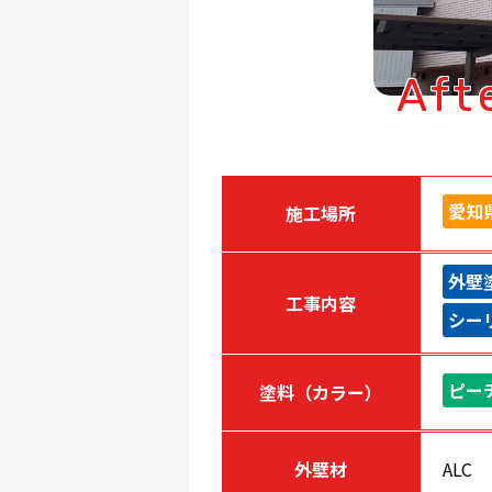
Aft
愛知
施工場所
外壁
工事内容
シー
ピー
塗料（カラー）
外壁材
ALC