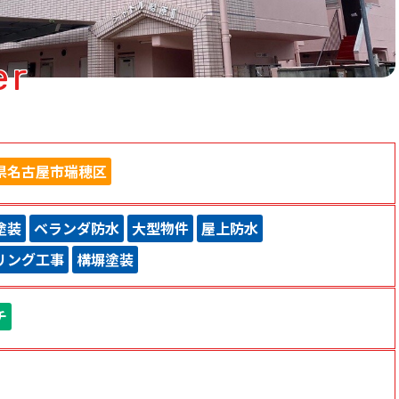
er
県名古屋市瑞穂区
塗装
ベランダ防水
大型物件
屋上防水
リング工事
構塀塗装
チ