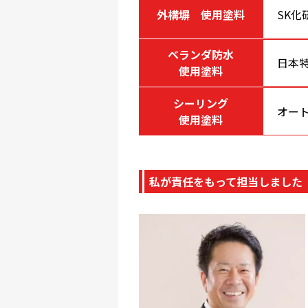
外構塀 使用塗料
SK化
ベランダ防水
日本
使用塗料
シーリング
オート
使用塗料
私が責任をもって担当しました