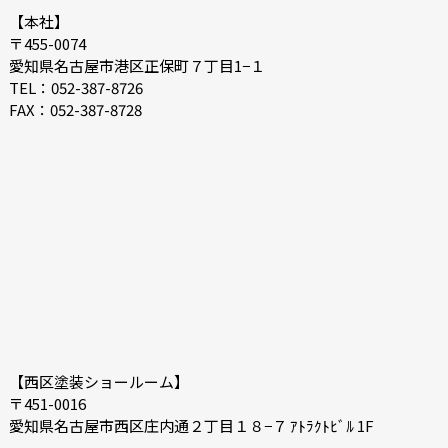
2021-08
2021-07
【本社】
〒455-0074
2021-06
2021-05
愛知県名古屋市港区正保町７丁目1−１
2021-04
2021-03
TEL：052-387-8726
FAX：052-387-8728
2021-02
2021-01
2020-12
2020-11
2020-10
2020-09
2020-08
2020-07
【西区塗装ショールーム】
〒451-0016
愛知県名古屋市西区庄内通２丁目１８−７ ｱﾄﾗｸﾄﾋﾞﾙ 1F