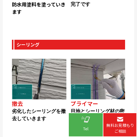
防水用塗料を塗っていき
完了です
ます
シーリング
撤去
プライマー
劣化したシーリングを撤
目地とシーリング材の密
去していきます
着性を高める為に、プラ
無料お見積もり
イマーを塗っていきます
Tel
ご相談