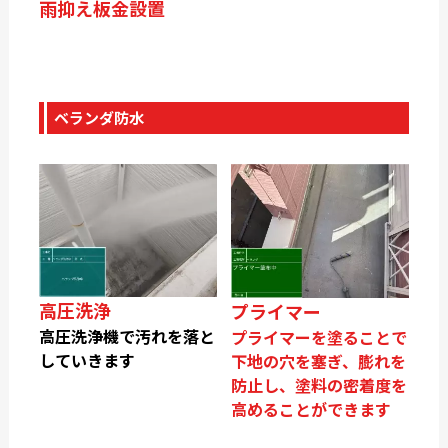
雨抑え板金設置
ベランダ防水
高圧洗浄
プライマー
高圧洗浄機で汚れを落と
プライマーを塗ることで
していきます
下地の穴を塞ぎ、膨れを
防止し、塗料の密着度を
高めることができます