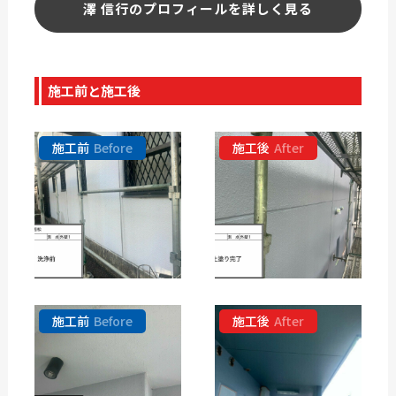
澤 信行のプロフィールを詳しく見る
施工前と施工後
施工前
Before
施工後
After
施工前
Before
施工後
After