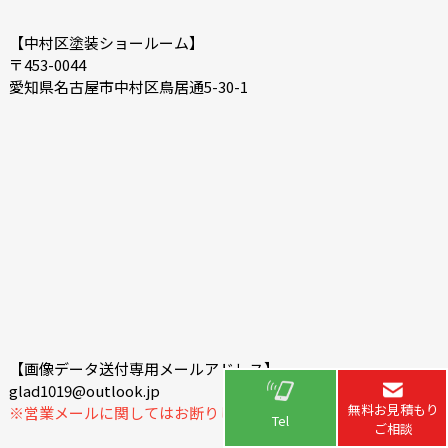
【中村区塗装ショールーム】
〒453-0044
愛知県名古屋市中村区鳥居通5-30-1
【画像データ送付専用メールアドレス】
glad1019@outlook.jp
無料お見積もり
※営業メールに関してはお断りしております。
Tel
ご相談