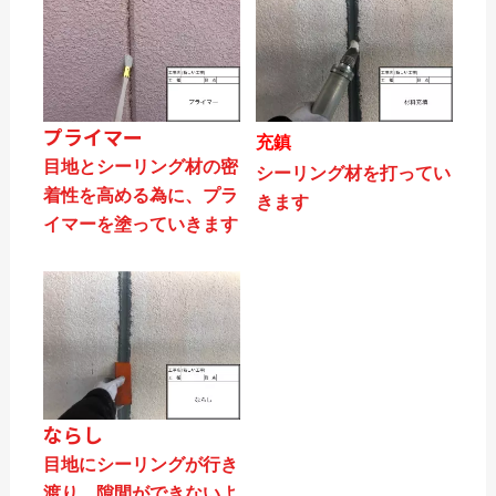
プライマー
充鎮
目地とシーリング材の密
シーリング材を打ってい
着性を高める為に、プラ
きます
イマーを塗っていきます
ならし
目地にシーリングが行き
渡り、隙間ができないよ