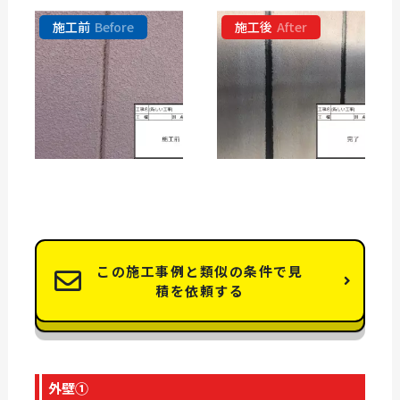
施工前
Before
施工後
After
この施工事例と類似の条件で見
積を依頼する
外壁①