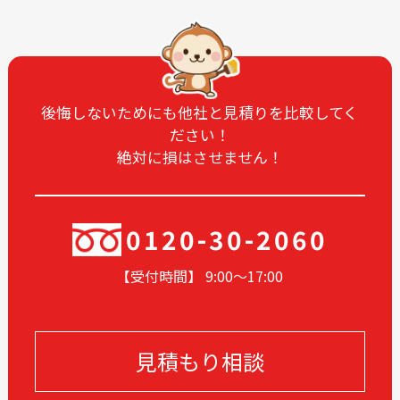
2025-07
2025-06
2025-05
2025-04
2025-03
2025-02
2025-01
2024-12
後悔しないためにも他社と見積りを比較してく
ださい！
2024-11
2024-10
絶対に損はさせません！
2024-09
2024-08
2024-07
2024-06
2024-05
2024-03
0120-30-2060
2024-02
2024-01
【受付時間】 9:00〜17
:00
2023-12
2023-11
2023-10
2023-09
2023-08
2023-05
見積もり相談
2023-04
2023-03
2023-02
2023-01