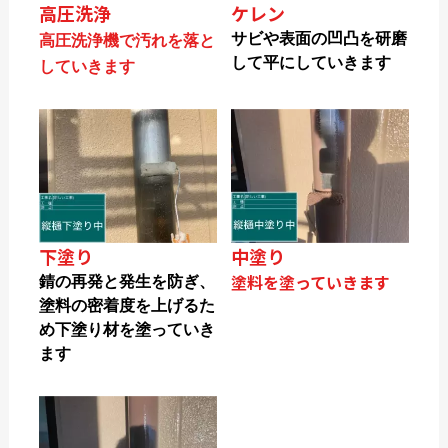
高圧洗浄
ケレン
サビや表面の凹凸を研磨
高圧洗浄機で汚れを落と
して平にしていきます
していきます
下塗り
中塗り
塗料を塗っていきます
錆の再発と発生を防ぎ、
塗料の密着度を上げるた
め下塗り材を塗っていき
ます