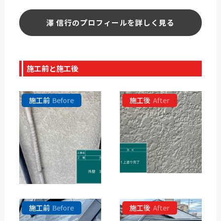
澤 信行のプロフィールを詳しく見る
施工前と施工後
施工前
Before
施工後
After
施工前
Before
施工後
After