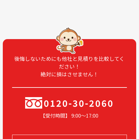
2025-11
2025-10
2025-09
2025-08
2025-07
2025-06
2025-05
2025-04
2025-03
2025-02
2025-01
2024-12
後悔しないためにも他社と見積りを比較してく
ださい！
2024-11
2024-10
絶対に損はさせません！
2024-09
2024-08
2024-07
2024-06
2024-05
2024-03
0120-30-2060
2024-02
2024-01
【受付時間】 9:00〜17
:00
2023-12
2023-11
2023-10
2023-09
2023-08
2023-05