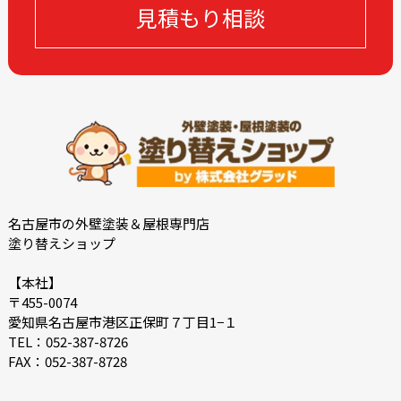
見積もり相談
2023-04
2023-03
2023-02
2023-01
2022-12
2022-10
2022-09
2022-08
2022-07
2022-06
2022-05
2022-04
2022-03
2022-02
2021-12
2021-11
名古屋市の外壁塗装＆屋根専門店
塗り替えショップ
2021-10
2021-09
2021-08
2021-07
【本社】
〒455-0074
2021-06
2021-05
愛知県名古屋市港区正保町７丁目1−１
2021-04
2021-03
TEL：052-387-8726
FAX：052-387-8728
2021-02
2021-01
2020-12
2020-11