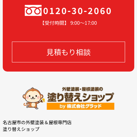
2024-05
2024-03
0120-30-2060
2024-02
2024-01
【受付時間】 9:00〜17
:00
2023-12
2023-11
2023-10
2023-09
2023-08
2023-05
見積もり相談
2023-04
2023-03
2023-02
2023-01
2022-12
2022-10
2022-09
2022-08
2022-07
2022-06
2022-05
2022-04
2022-03
2022-02
2021-12
2021-11
名古屋市の外壁塗装＆屋根専門店
塗り替えショップ
2021-10
2021-09