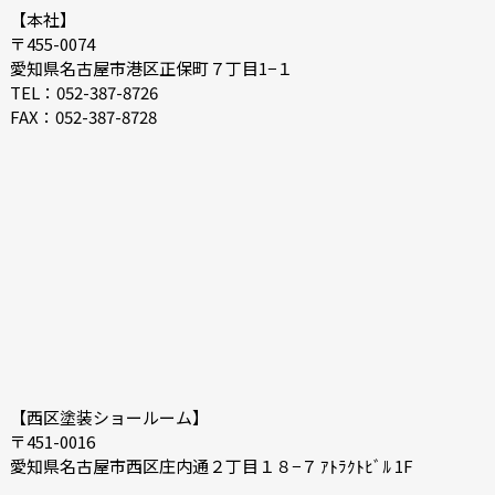
2021-08
2021-07
【本社】
〒455-0074
2021-06
2021-05
愛知県名古屋市港区正保町７丁目1−１
2021-04
2021-03
TEL：052-387-8726
FAX：052-387-8728
2021-02
2021-01
2020-12
2020-11
2020-10
2020-09
2020-08
2020-07
【西区塗装ショールーム】
〒451-0016
愛知県名古屋市西区庄内通２丁目１８−７ ｱﾄﾗｸﾄﾋﾞﾙ 1F