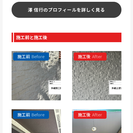
澤 信行のプロフィールを詳しく見る
施工前と施工後
施工前
Before
施工後
After
施工前
Before
施工後
After