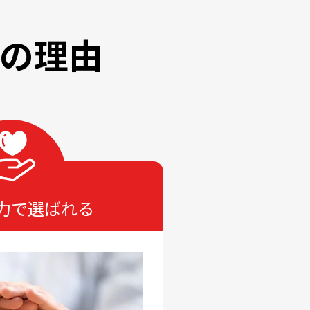
の理由
価格で選ばれる
５．提