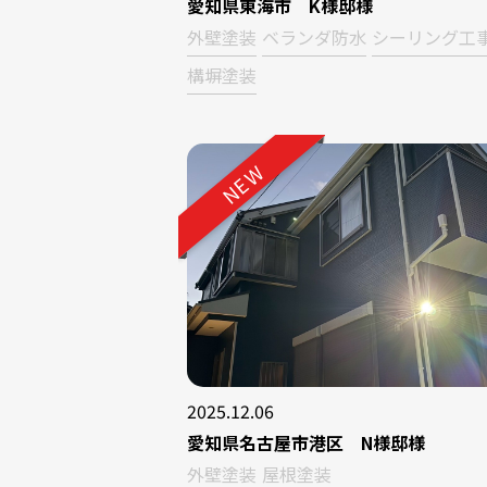
愛知県東海市 K様邸様
外壁塗装
ベランダ防水
シーリング工
構塀塗装
NEW
2025.12.06
愛知県名古屋市港区 N様邸様
外壁塗装
屋根塗装