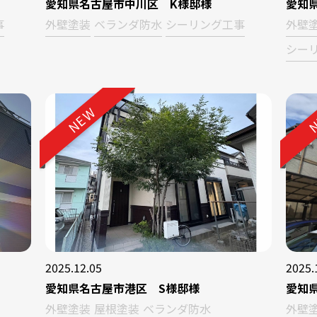
愛知県名古屋市中川区 K様邸様
愛知
事
外壁塗装
ベランダ防水
シーリング工事
外壁
シー
NEW
N
2025.12.05
2025.
愛知県名古屋市港区 S様邸様
愛知
外壁塗装
屋根塗装
ベランダ防水
外壁