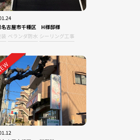
01.24
県名古屋市千種区 H様邸様
塗装
ベランダ防水
シーリング工事
EW
01.12