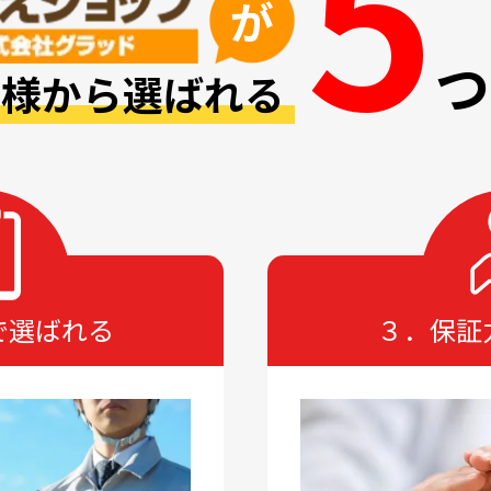
5
が
つ
皆様から選ばれる
で選ばれる
４．安心