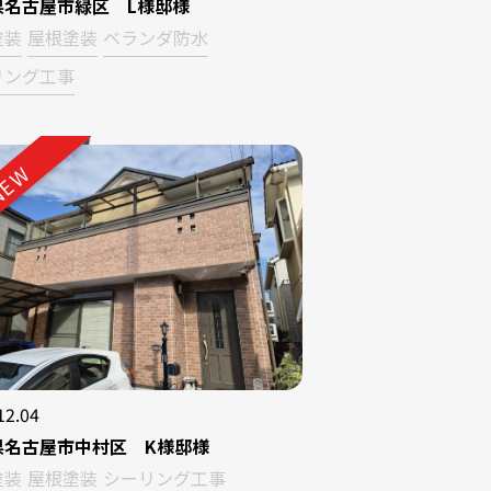
県名古屋市緑区 L様邸様
塗装
屋根塗装
ベランダ防水
リング工事
EW
12.04
県名古屋市中村区 K様邸様
塗装
屋根塗装
シーリング工事