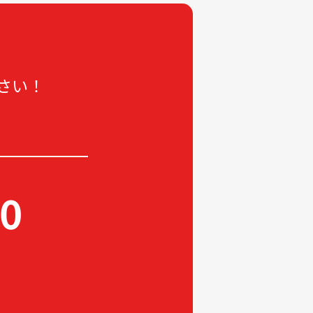
2025-11
2025-10
2025-09
さい！
2025-08
2025-07
2025-06
2025-05
2025-04
60
2025-03
2025-02
2025-01
2024-12
2024-11