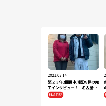
2021.03.14
2
築２３年2回目中川区W様の完
工インタビュー！｜名古屋市
西区の外壁塗装専門店塗り替
現場日記
えショップ