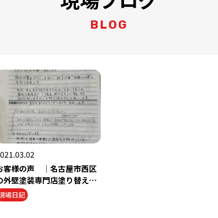
BLOG
021.03.02
お客様の声 ｜名古屋市西区
の外壁塗装専門店塗り替えシ
ョップ
現場日記