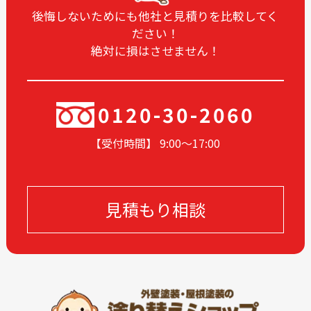
2024-12
2024-11
後悔しないためにも他社と見積りを比較してく
ださい！
2024-10
2024-09
絶対に損はさせません！
2024-08
2024-07
2024-06
2024-05
2024-04
2024-03
0120-30-2060
2024-02
2024-01
【受付時間】 9:00〜17
:00
2023-12
2023-11
2023-05
2023-04
2023-02
2022-12
見積もり相談
2022-11
2022-10
2022-09
2022-08
2022-07
2022-06
2022-05
2022-04
2022-03
2022-02