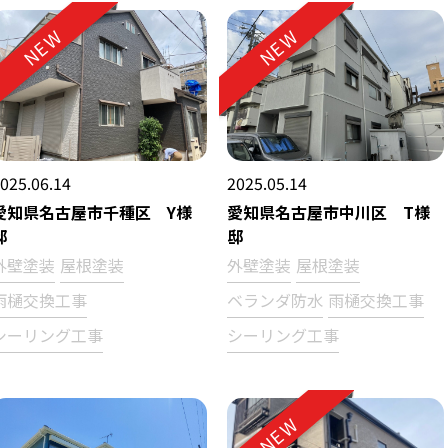
NEW
NEW
025.06.14
2025.05.14
愛知県名古屋市千種区 Y様
愛知県名古屋市中川区 T様
邸
邸
外壁塗装
屋根塗装
外壁塗装
屋根塗装
雨樋交換工事
ベランダ防水
雨樋交換工事
シーリング工事
シーリング工事
NEW