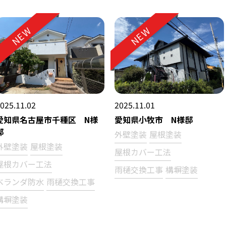
NEW
NEW
025.11.02
2025.11.01
愛知県名古屋市千種区 N様
愛知県小牧市 N様邸
邸
外壁塗装
屋根塗装
外壁塗装
屋根塗装
屋根カバー工法
屋根カバー工法
雨樋交換工事
構塀塗装
ベランダ防水
雨樋交換工事
構塀塗装