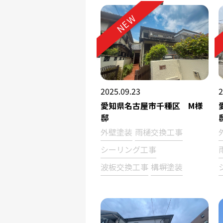
NEW
2025.09.23
2
愛知県名古屋市千種区 M様
邸
外壁塗装
雨樋交換工事
シーリング工事
波板交換工事
構塀塗装