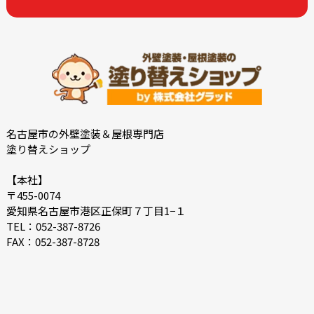
2022-12
2022-10
2022-09
2022-08
2022-07
2022-06
2022-05
2022-04
2022-03
2022-02
2021-12
2021-11
名古屋市の外壁塗装＆屋根専門店
塗り替えショップ
2021-10
2021-09
2021-08
2021-07
【本社】
〒455-0074
2021-06
2021-05
愛知県名古屋市港区正保町７丁目1−１
2021-04
2021-03
TEL：052-387-8726
FAX：052-387-8728
2021-02
2021-01
2020-12
2020-11
2020-10
2020-09
2020-08
2020-07