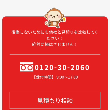
2025-07
2025-06
2025-05
2025-04
2025-03
2025-02
2025-01
2024-12
後悔しないためにも他社と見積りを比較してく
ださい！
2024-11
2024-10
絶対に損はさせません！
2024-09
2024-08
2024-07
2024-06
2024-05
2024-03
0120-30-2060
2024-02
2024-01
【受付時間】 9:00〜17
:00
2023-12
2023-11
2023-10
2023-09
2023-08
2023-05
見積もり相談
2023-04
2023-03
2023-02
2023-01