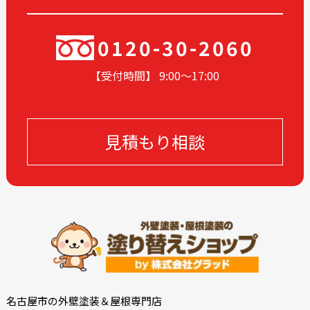
2024-10
2024-09
2024-08
2024-07
0120-30-2060
2024-06
2024-05
【受付時間】 9:00〜17
:00
2024-04
2024-03
2024-02
2024-01
2023-12
2023-11
見積もり相談
2023-10
2023-09
2023-08
2023-07
2023-05
2023-04
2023-03
2023-02
2023-01
2022-12
2022-11
2022-10
2022-09
2022-08
2022-07
2022-06
名古屋市の外壁塗装＆屋根専門店