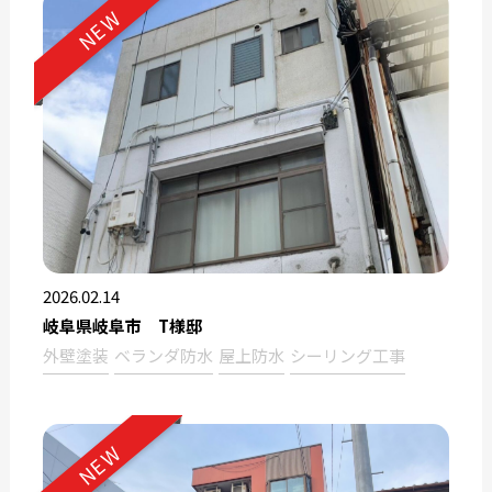
NEW
2026.02.14
岐阜県岐阜市 T様邸
外壁塗装
ベランダ防水
屋上防水
シーリング工事
NEW