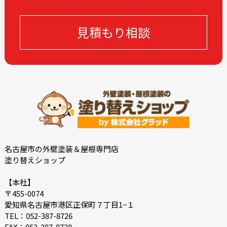
2023-10
2023-09
2023-08
2023-05
見積もり相談
2023-04
2023-03
2023-02
2023-01
2022-12
2022-10
2022-09
2022-08
2022-07
2022-06
2022-05
2022-04
2022-03
2022-02
2021-12
2021-11
名古屋市の外壁塗装＆屋根専門店
塗り替えショップ
2021-10
2021-09
2021-08
2021-07
【本社】
〒455-0074
2021-06
2021-05
愛知県名古屋市港区正保町７丁目1−１
2021-04
2021-03
TEL：052-387-8726
FAX：052-387-8728