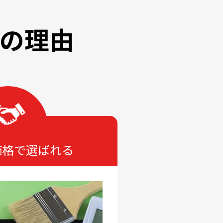
の理由
価格で選ばれる
５．提