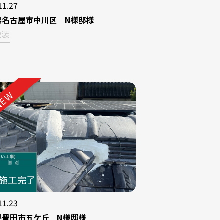
11.27
県名古屋市中川区 N様邸様
塗装
EW
11.23
県豊田市五ケ丘 N様邸様