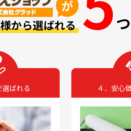
5
が
つ
皆様から選ばれる
で選ばれる
４．安心