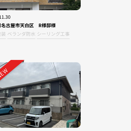
11.30
県名古屋市天白区 R様邸様
塗装
ベランダ防水
シーリング工事
EW