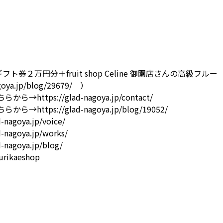
ト券２万円分＋fruit shop Celine 御園店さんの高級フルー
goya.jp/blog/29679/
）
ちらから→
https://glad-nagoya.jp/contact/
ちらから→
https://glad-nagoya.jp/blog/19052/
d-nagoya.jp/voice/
d-nagoya.jp/works/
d-nagoya.jp/blog/
ikaeshop