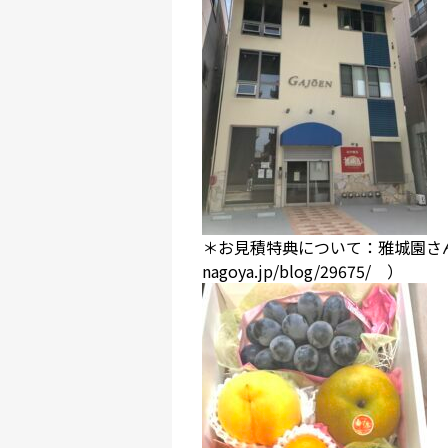
＊お見積特典について：雅城園さ
nagoya.jp/blog/29675/
）