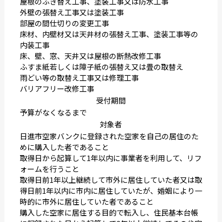
屋根のふき替え工事、塗装工事又は防水工事
外壁の張替え工事又は塗装工事
部屋の間仕切りの変更工事
床材、内壁材又は天井材の張替え工事、塗装工事等の
内装工事
床、壁、窓、天井又は屋根の断熱改修工事
ふすま紙若しくは障子紙の張替え又は畳の取替え
雨どい等の取替え工事又は修理工事
バリアフリー改修工事
受付期間
予算がなくなるまで
対象者
日進市空家バンクに登録された空家を自己の居住のた
めに購入した者であること
取得日から起算して1年以内に事業者を利用して、リフ
ォームを行うこと
取得日前1年以上継続して市外に居住していた者又は取
得日前1年以内に市内に居住していたが、婚姻により一
時的に市外に居住していた者であること
購入した空家に居住する目的で転入し、住民基本台帳