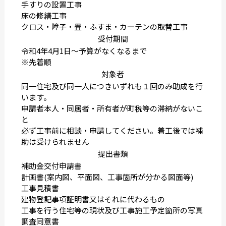
手すりの設置工事
床の修繕工事
クロス・障子・畳・ふすま・カーテンの取替工事
受付期間
令和4年4月1日〜予算がなくなるまで
※先着順
対象者
同一住宅及び同一人につきいずれも１回のみ助成を行
います。
申請者本人・同居者・所有者が町税等の滞納がないこ
と
必ず工事前に相談・申請してください。着工後では補
助は受けられません
提出書類
補助金交付申請書
計画書(案内図、平面図、工事箇所が分かる図面等)
工事見積書
建物登記事項証明書又はそれに代わるもの
工事を行う住宅等の現状及び工事施工予定箇所の写真
調査同意書