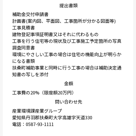
提出書類
補助金交付申請書
計画書(案内図、平面図、工事箇所が分かる図面等)
工事見積書
建物登記事項証明書又はそれに代わるもの
工事を行う住宅等の現状及び工事施工予定箇所の写真
調査同意書
環境にやさしい工事の場合は住宅の機能向上が明らか
になる書類
扶桑町補助事業と同時に行う工事の場合は補助決定通
知書の写しを添付
金額
工事費の20%（限度額20万円）
問い合わせ先
産業環境課産業グループ
愛知県丹羽郡扶桑町大字高雄字天道330
電話：0587-93-1111