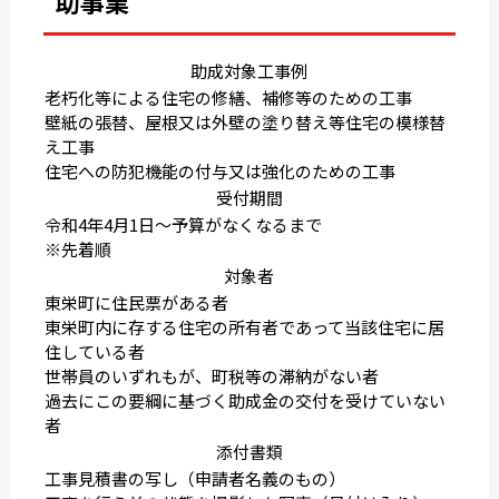
助事業
助成対象工事例
老朽化等による住宅の修繕、補修等のための工事
壁紙の張替、屋根又は外壁の塗り替え等住宅の模様替
え工事
住宅への防犯機能の付与又は強化のための工事
受付期間
令和4年4月1日〜予算がなくなるまで
※先着順
対象者
東栄町に住民票がある者
東栄町内に存する住宅の所有者であって当該住宅に居
住している者
世帯員のいずれもが、町税等の滞納がない者
過去にこの要綱に基づく助成金の交付を受けていない
者
添付書類
工事見積書の写し（申請者名義のもの）