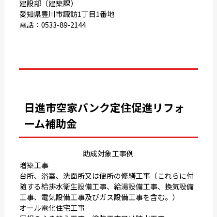
建設部（建築課）
愛知県豊川市諏訪1丁目1番地
電話：0533-89-2144
日進市空家バンク定住促進リフォ
ーム補助金
助成対象工事例
増築工事
台所、浴室、洗面所又は便所の修繕工事（これらに付
随する給排水衛生設備工事、給湯設備工事、換気設備
工事、電気設備工事及びガス設備工事を含む。）
オール電化住宅工事