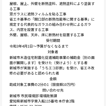
屋根、屋上、外壁を断熱塗料、遮熱塗料により塗装す
る工事
窓ガラスに遮熱フィルムを貼る工事
省エネ基準の「開口部の断熱性能等に関する基準」に
規定する代表的なガラスの組み合わせ例によるガラ
ス、内窓を設置する工事
外壁、屋根、天井、床に断熱材を設置する工事
受付期間
令和3年4月1日〜予算がなくなるまで
対象者
新城市木造住宅耐震化促進補助事業の補助金［別の画
面が展開します］を受けた（受けよう）とする者
新城市が実施する「うちエコ診断」を受け、省エネ改
修の必要があると認められた者
金額
助成対象工事費の2分の1（限度額10万円）
問い合わせ先
新城市 市民環境部 環境政策課
愛知県新城市字東入船115番地 本庁舎2階