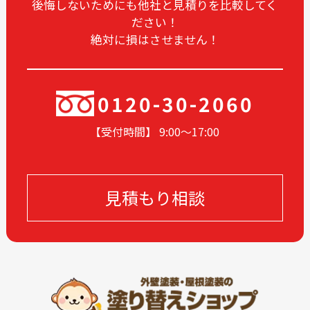
2025-04
2025-03
後悔しないためにも他社と見積りを比較してく
ださい！
2025-02
2025-01
絶対に損はさせません！
2024-12
2024-11
2024-10
2024-09
2024-08
2024-07
0120-30-2060
2024-06
2024-05
【受付時間】 9:00〜17
:00
2024-04
2024-03
2024-02
2024-01
2023-12
2023-11
見積もり相談
2023-10
2023-09
2023-08
2023-07
2023-05
2023-04
2023-03
2023-02
2023-01
2022-12