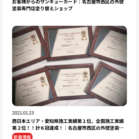
お客様からのサンキューカード｜名古屋市西区の外壁
塗装専門店塗り替えショップ
2021.01.23
西日本エリア・愛知県施工実績第１位、全国施工実績
第２位！！計６冠達成！｜名古屋市西区の外壁塗装専
門店塗り替えショップ
新着情報