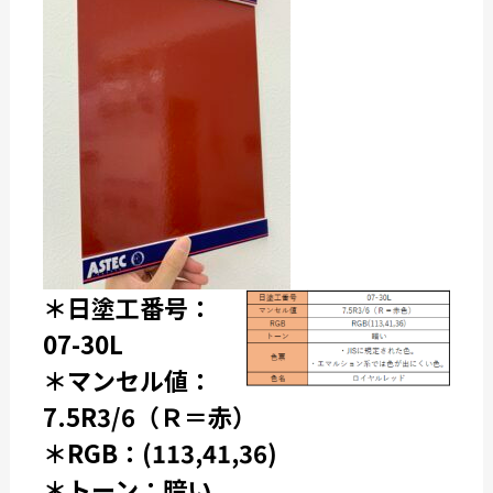
＊日塗工番号：
07-30L
＊マンセル値：
7.5R3/6（Ｒ＝赤）
＊RGB：(113,41,36)
＊トーン：暗い