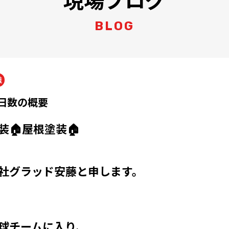
BLOG
識
日数の概要
装🏠屋根塗装🏠
社グラッド安藤と申します。
球チームに入り、