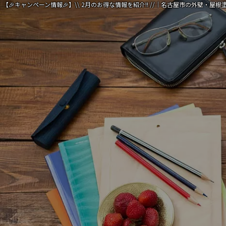
【🎉キャンペーン情報🎉】\\ 2月のお得な情報を紹介!! //｜名古屋市の外壁・