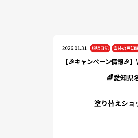
2026.01.31
現場日記
塗装の豆知
【🎉キャンペーン情報🎉】\
🌈愛知県
塗り替えショ